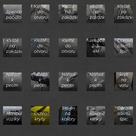
Kleště
Kleště
Kleště
Kleště
Speciální
do
na
na
na
páčidla
otvoru
zakázku
zakázku
zakázku
Výroba
Kleště
Kleště
Kleště
sekáčů
Oprava
na
do
do
2-3-
oškrtů,
zakázku
otvoru
otvoru
4M
špic
Žáruvzd
Nářadí
Nářadí
Nářadí
Nářadí
kryt
k
k
k
k
na
pecím
pecím
pecím
pecím
vatu
Stojan
Oprava
Manipulační
Ochranné
na
Kované
oškrtů,
vozíky
kryty
kalibry
klínky
špic