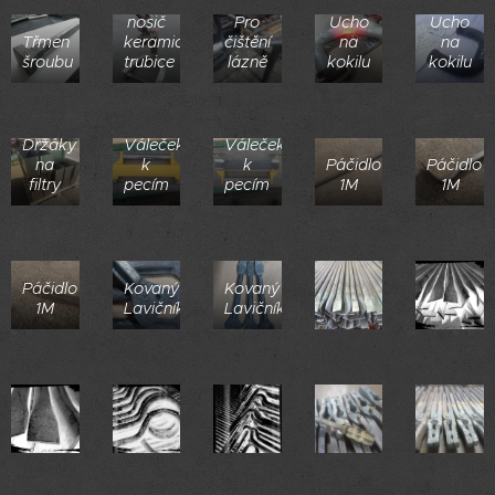
Závěsný
nosič
Pro
Ucho
Ucho
Třmen
keramické
čištění
na
na
šroubu
trubice
lázně
kokilu
kokilu
Držáky
Váleček
Váleček
na
k
k
Páčidlo
Páčidlo
filtry
pecím
pecím
1M
1M
Páčidlo
Kovaný
Kovaný
1M
Lavičník
Lavičník