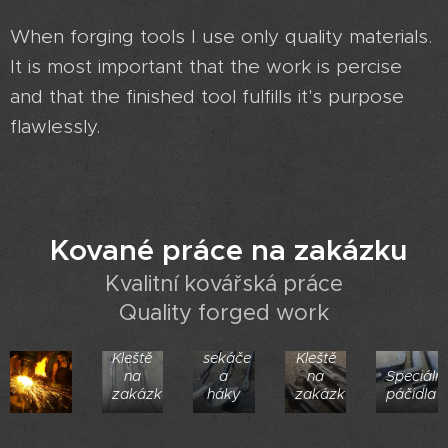
When forging tools I use only quality materials.
It is most important that the work is percise
and that the finished tool fulfills it's purpose
flawlessly.
Kované práce na zakázku
Kvalitní kovářská práce
Quality forged work
Ruční
Kleště
sekáče
Kleště
na
a
na
Speciální
zakázku
háky
zakázku
páčidla