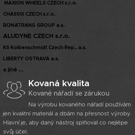
MAXION WHEELS CZECH s.r.o.
CHASSIX CZECH s.r.o.
BONATRANS GROUP a.s.
ALUDYNE CZECH s.r.o.
KS Kolbenschmidt Czech Rep., a.s.
LIBERTY OSTRAVA a.s.
a jiné ...
Kovaná kvalita
Kované nářadí se zárukou
Na výrobu kovaného nářadí používám
jen kvalitní materiál a dbám na přesnost výroby.
Hlavní je, aby daný nástroj splňoval co nejlépe
svůj účel.