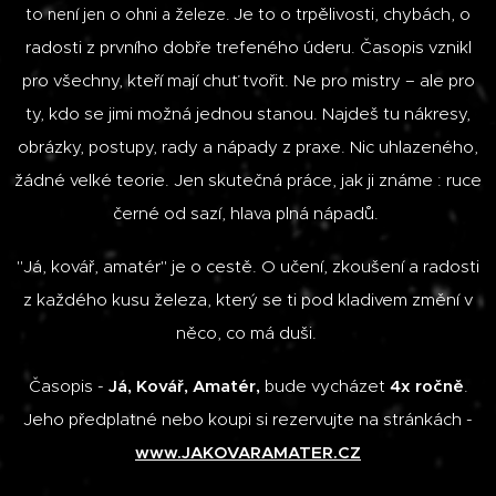
Je to o trpělivosti, chybách, o
to není jen o ohni a železe.
radosti z prvního dobře trefeného úderu. Časopis vznikl
pro všechny, kteří mají chuť tvořit. Ne pro mistry – ale pro
ty, kdo se jimi možná jednou stanou. Najdeš tu nákresy,
obrázky, postupy, rady a nápady z praxe. Nic uhlazeného,
žádné velké teorie. Jen skutečná práce, jak ji známe : ruce
černé od sazí, hlava plná nápadů.
"Já, kovář, amatér" je o cestě. O učení, zkoušení a radosti
z každého kusu železa, který se ti pod kladivem změní v
něco,
co má duši.
Časopis -
Já, Kovář, Amatér,
bude vycházet
4x ročně
.
Jeho předplatné nebo koupi si rezervujte na stránkách -
www.JAKOVARAMATER.CZ