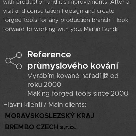
with production and it's improvements. After a
visit and consultation I design and create
forged tools for any production branch. I look
forward to working with you. Martin Bundil
Reference
průmyslového kování
Vyrábím kované nářadí již od
roku 2000
Making forged tools since 2000
Hlavní klienti / Main clients:
MORAVSKOSLEZSKÝ KRAJ
BREMBO CZECH s.r.o.