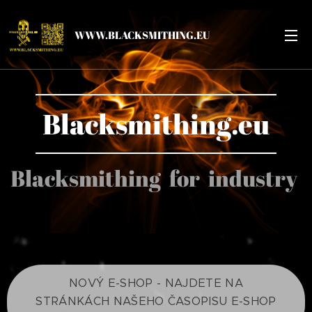
WWW.BLACKSMITHING.EU
Blacksmithing.eu
Blacksmithing for industry
NOVÝ E-SHOP - NAJDETE NA
STRÁNKÁCH NAŠEHO ČASOPISU E-SHOP